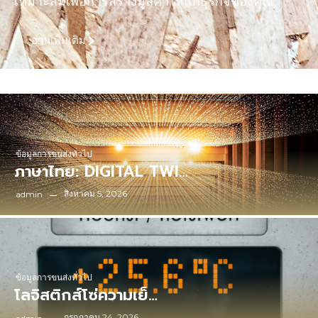
เหมาะสมเพื่อการสร้างมูลค่าให้แก่ธุรกิจของคุณ
อ่านเพิ่มเติม
ข้อมูลการขนส่งทั่วไป
ภาษาไทย: DIGITAL TWI…
สิงหาคม 5, 2026
admin
ข้อมูลการขนส่งทั่วไป
โลจิสติกส์โซ่ความเย็…
กรกฎาคม 24, 2026