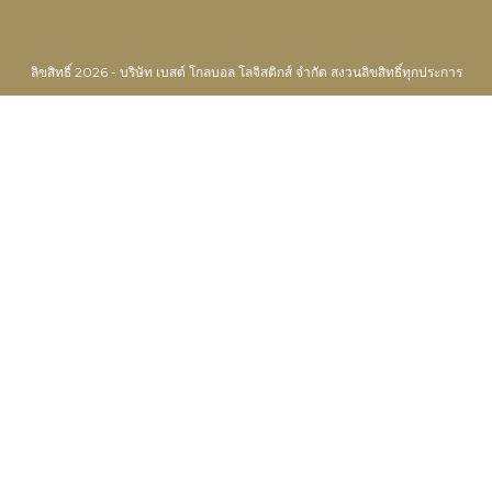
ลิขสิทธิ์ 2026 - บริษัท เบสต์ โกลบอล โลจิสติกส์ จำกัด สงวนลิขสิทธิ์ทุกประการ