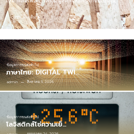
เหมาะสมเพื่อการสร้างมูลค่าให้แก่ธุรกิจของคุณ
อ่านเพิ่มเติม
ข้อมูลการขนส่งทั่วไป
ภาษาไทย: DIGITAL TWI…
สิงหาคม 5, 2026
admin
ข้อมูลการขนส่งทั่วไป
โลจิสติกส์โซ่ความเย็…
กรกฎาคม 24, 2026