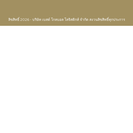
ลิขสิทธิ์ 2026 - บริษัท เบสต์ โกลบอล โลจิสติกส์ จำกัด สงวนลิขสิทธิ์ทุกประการ