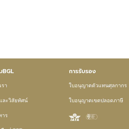
กับBGL
การรับรอง
บเรา
ใบอนุญาตตัวแทนศุลกากร
และวิสัยทัศน์
ใบอนุญาตเขตปลอดภาษี
ิหาร