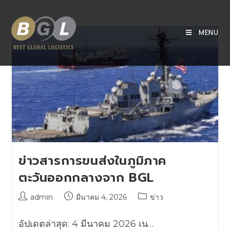
MENU
ข่าวสารการขนส่งในภูมิภาค
ตะวันออกกลางจาก BGL
admin
มีนาคม 4, 2026
ข่าว
อัปเดตล่าสุด: 4 มีนาคม 2026 เน…