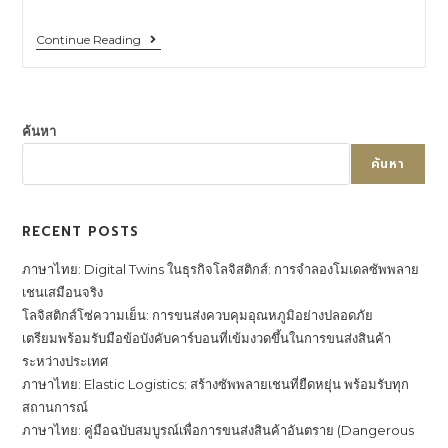
Continue Reading
ค้นหา
ค้นหา
RECENT POSTS
ภาษาไทย: Digital Twins ในธุรกิจโลจิสติกส์: การจำลองโมเดลซัพพลาย
เชนเสมือนจริง
โลจิสติกส์โซ่ความเย็น: การขนส่งควบคุมอุณหภูมิอย่างปลอดภัย
เตรียมพร้อมรับมือข้อบังคับคาร์บอนที่เข้มงวดขึ้นในการขนส่งสินค้า
ระหว่างประเทศ
ภาษาไทย: Elastic Logistics: สร้างซัพพลายเชนที่ยืดหยุ่น พร้อมรับทุก
สถานการณ์
ภาษาไทย: คู่มือฉบับสมบูรณ์เพื่อการขนส่งสินค้าอันตราย (Dangerous