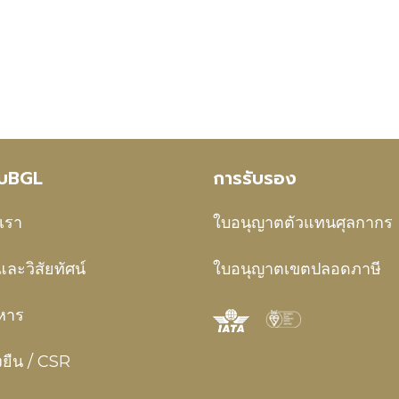
กับBGL
การรับรอง
บเรา
ใบอนุญาตตัวแทนศุลกากร
และวิสัยทัศน์
ใบอนุญาตเขตปลอดภาษี
ิหาร
งยืน / CSR