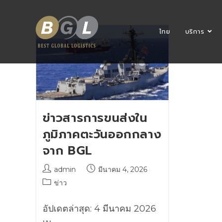
ไทย
บริการ
ข่าวสารการขนส่งใน
ภูมิภาคตะวันออกกลาง
จาก BGL
admin
มีนาคม 4, 2026
ข่าว
อัปเดตล่าสุด: 4 มีนาคม 2026