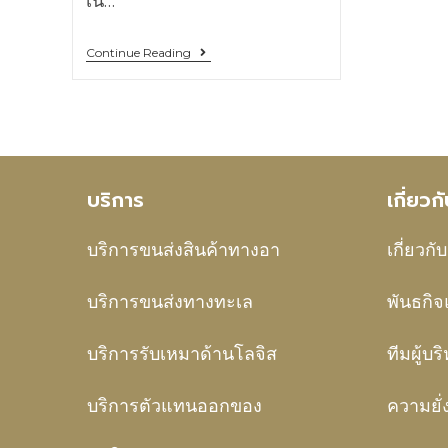
เน…
Continue Reading
บริการ
เกี่ยว
บริการขนส่งสินค้าทางอา
เกี่ยวกั
บริการขนส่งทางทะเล
พันธกิจ
บริการรับเหมาด้านโลจิส
ทีมผู้บร
บริการตัวแทนออกของ
ความยั่